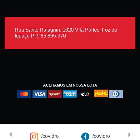
Rua Santo Rafagnin, 1020 Vila Portes, Foz do
Iguaçu PR, 85.865-370
ACEITAMOS EM NOSSA LOJA
/covidro
/covidro
Co