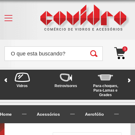
0
Vidros
Retrovisores
Para-choques,
Faró
Para-Lamas e
Grades
Home
Acessórios
Aerofólio