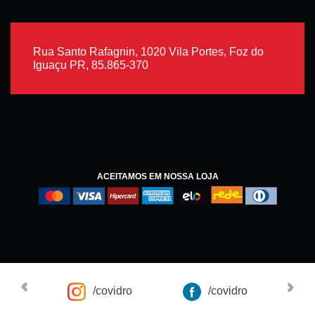
Rua Santo Rafagnin, 1020 Vila Portes, Foz do
Iguaçu PR, 85.865-370
ACEITAMOS EM NOSSA LOJA
/covidro
/covidro
Co