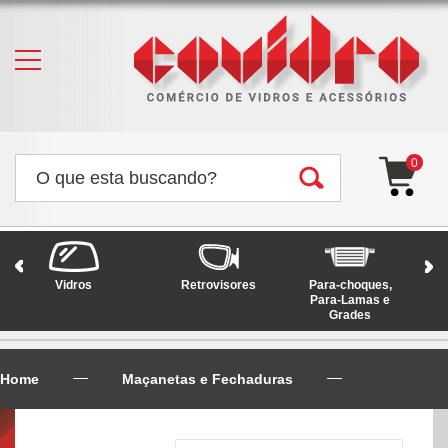
0
Vidros
Retrovisores
Para-choques,
Faró
Para-Lamas e
Grades
Home
Maçanetas e Fechaduras