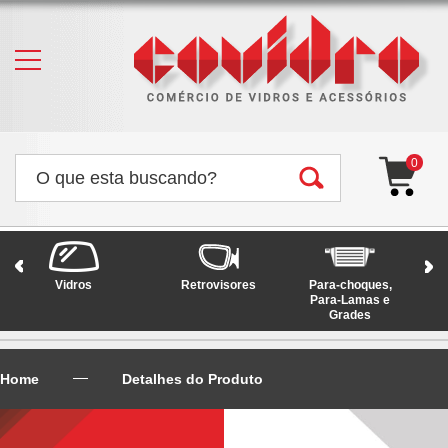
0
Vidros
Retrovisores
Para-choques,
Faró
Para-Lamas e
Grades
Home
Detalhes do Produto