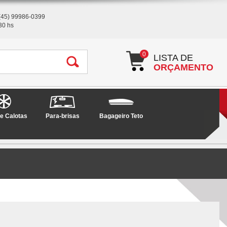
(45) 99986-0399
30 hs
0
LISTA DE
ORÇAMENTO
e Calotas
Para-brisas
Bagageiro Teto