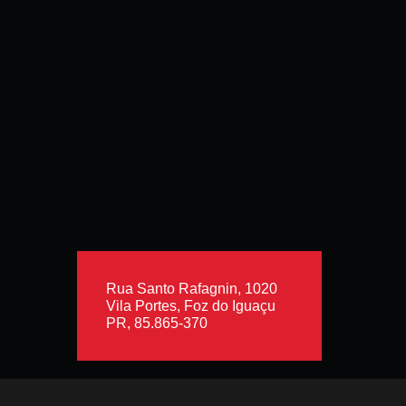
Rua Santo Rafagnin, 1020
Vila Portes, Foz do Iguaçu
PR, 85.865-370