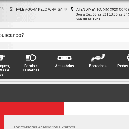
ES
FALE AGORA PELO WHATSAPP
ATENDIMENTO: (45) 3028-0070 
Seg à Sex 08 às 12 | 13:30 às 17:
Sáb 08 às 12hs
oques,
Faróis e
Acessórios
Borrachas
Rodas 
mas e
Lanternas
es
Retrovisores Acessórios Externos