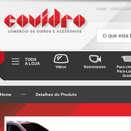
HOME
VENDEDOR
TODA
A LOJA
Vidros
Retrovisores
Para-ch
Para-La
Grad
Home
Detalhes do Produto