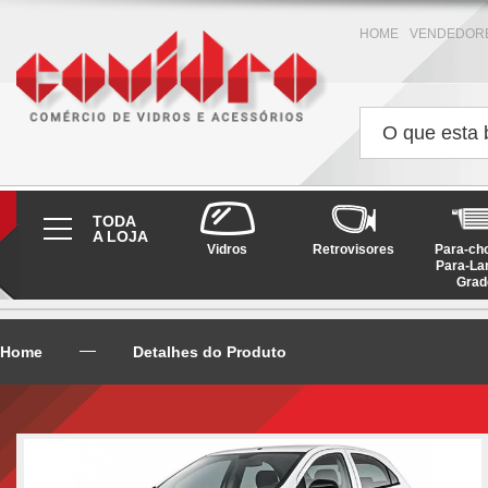
HOME
VENDEDOR
TODA
A LOJA
Vidros
Retrovisores
Para-ch
Para-La
Grad
Home
Detalhes do Produto