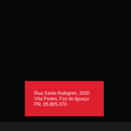
Rua Santo Rafagnin, 1020
Vila Portes, Foz do Iguaçu
PR, 85.865-370