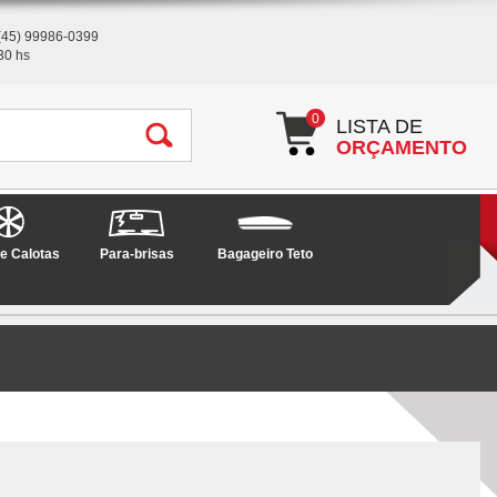
(45) 99986-0399
30 hs
0
LISTA DE
ORÇAMENTO
e Calotas
Para-brisas
Bagageiro Teto