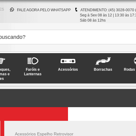
ES
FALE AGORA PELO WHATSAPP
ATENDIMENTO: (45) 3028-0070 
Seg à Sex 08 às 12 | 13:30 às 17:
Sáb 08 às 12hs
oques,
Faróis e
Acessórios
Borrachas
Rodas 
mas e
Lanternas
es
Acessórios Espelho Retrovisor