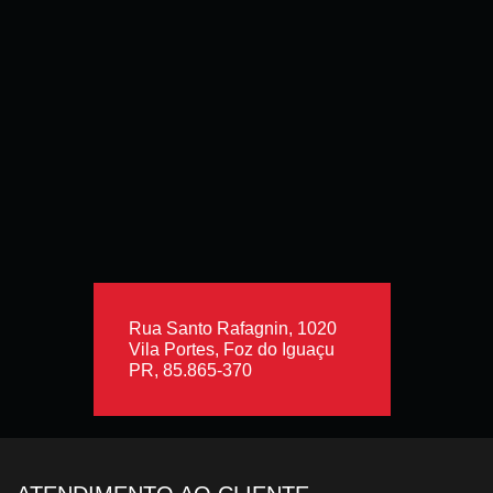
Rua Santo Rafagnin, 1020
Vila Portes, Foz do Iguaçu
PR, 85.865-370