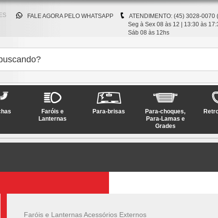
ES
FALE AGORA PELO WHATSAPP
ATENDIMENTO: (45) 3028-0070 
Seg à Sex 08 às 12 | 13:30 às 17:
Sáb 08 às 12hs
chas
Faróis e
Para-brisas
Para-choques,
Retr
Lanternas
Para-Lamas e
Grades
Faróis e Lanternas Acessórios Externos