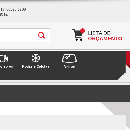
(45) 99986-0399
30 hs
0
LISTA DE
ORÇAMENTO
ovisores
Rodas e Calotas
Vidros