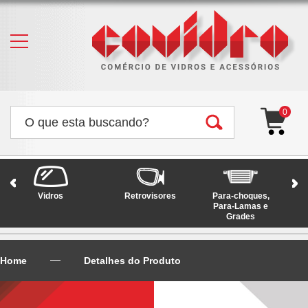
0
Vidros
Retrovisores
Para-choques,
Faró
Para-Lamas e
Grades
Home
Detalhes do Produto